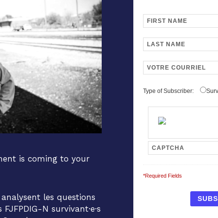
Type of Subscriber:
Surv
nt is coming to your
*Required Fields
i analysent les questions
s FJFPDIG-N survivant·e·s